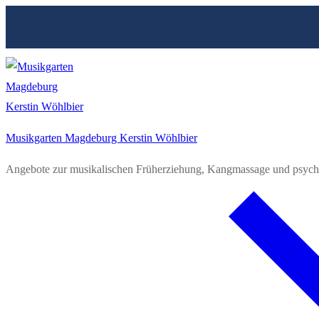
Zum
Menü
Schließen
Inhalt
springen
Musikgarten Magdeburg Kerstin Wöhlbier
Angebote zur musikalischen Früherziehung, Kangmassage und psych