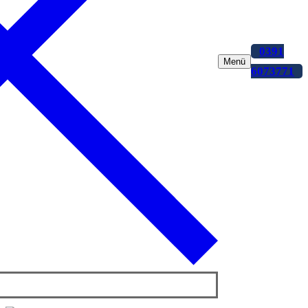
0391
Menü
6073771