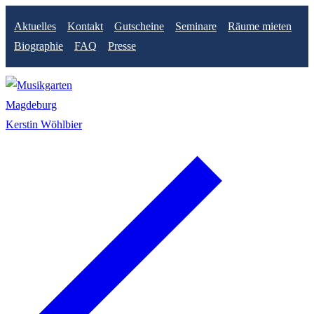
Zum
Menü
Schließen
Aktuelles
Kontakt
Gutscheine
Seminare
Räume mieten
Inhalt
Biographie
FAQ
Presse
springen