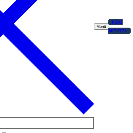
0391
Menü
6073771