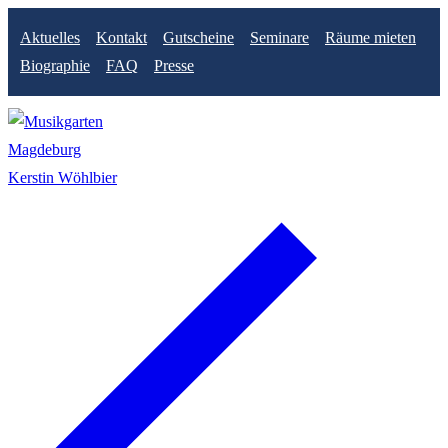
Zum
Menü
Schließen
Aktuelles
Kontakt
Gutscheine
Seminare
Räume mieten
Inhalt
Biographie
FAQ
Presse
springen